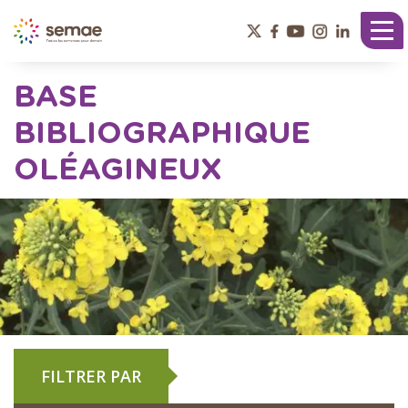
Panneau de gestion des cookies
Tog
nav
BASE
BIBLIOGRAPHIQUE
OLÉAGINEUX
FILTRER PAR