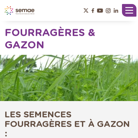
Panneau de gestion des cookies
Tog
nav
FOURRAGÈRES &
GAZON
LES SEMENCES
FOURRAGÈRES ET À GAZON
: