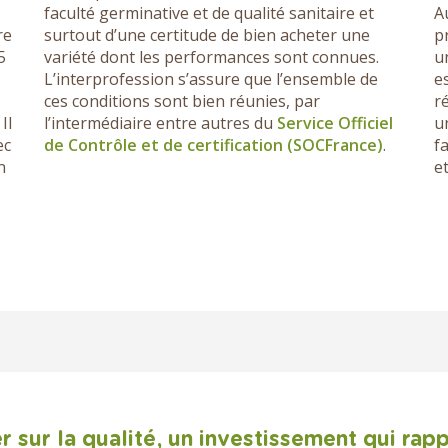
faculté germinative et de qualité sanitaire et
A
re
surtout d’une certitude de bien acheter une
p
5
variété dont les performances sont connues.
u
L’interprofession s’assure que l’ensemble de
e
ces conditions sont bien réunies, par
r
Il
l’intermédiaire entre autres du
Service Officiel
u
ec
de Contrôle et de certification (SOCFrance)
.
f
n
et
r sur la qualité, un investissement qui rap