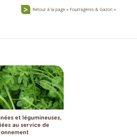
Retour à la page « Fourragères & Gazon »
nées et légumineuses,
iées au service de
ironnement