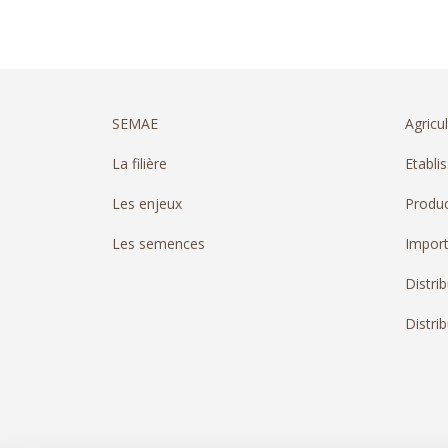
SEMAE
Agricul
La filière
Etabli
Les enjeux
Produc
Les semences
Import
Distri
Distrib