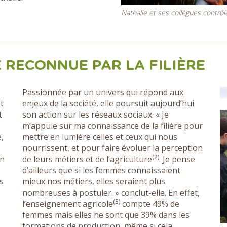
Nathalie et ses collègues contr
 RECONNUE PAR LA FILIÈRE
Passionnée par un univers qui répond aux
t
enjeux de la société, elle poursuit aujourd’hui
t
son action sur les réseaux sociaux. « Je
m’appuie sur ma connaissance de la filière pour
,
mettre en lumière celles et ceux qui nous
nourrissent, et pour faire évoluer la perception
(2)
on
de leurs métiers et de l’agriculture
. Je pense
d’ailleurs que si les femmes connaissaient
s
mieux nos métiers, elles seraient plus
nombreuses à postuler. » conclut-elle. En effet,
(3)
l’enseignement agricole
compte 49% de
femmes mais elles ne sont que 39% dans les
formations de production, même si cela