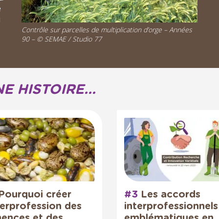
e
û
Contrôle sur parcelles de multiplication d’orge – Années
90 – © SEMAE / Studio 77
 HISTOIRE...
Pourquoi créer
#3
Les accords
nterprofession des
interprofessionnels
ences et des
emblématiques en