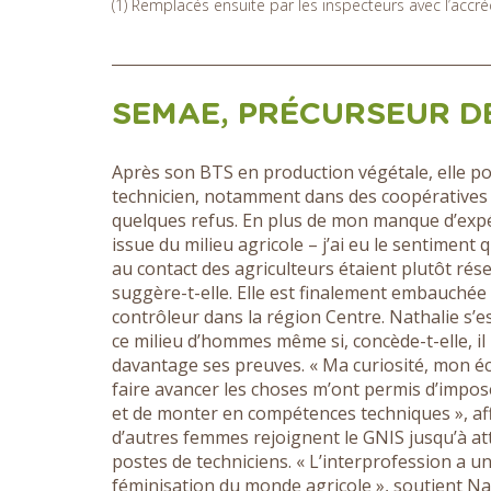
(1) Remplacés ensuite par les inspecteurs avec l’accr
SEMAE, PRÉCURSEUR D
Après son BTS en production végétale, elle po
technicien, notamment dans des coopératives ag
quelques refus. En plus de mon manque d’expér
issue du milieu agricole – j’ai eu le sentiment
au contact des agriculteurs étaient plutôt ré
suggère-t-elle. Elle est finalement embauchée
contrôleur dans la région Centre. Nathalie s’e
ce milieu d’hommes même si, concède-t-elle, il l
davantage ses preuves. « Ma curiosité, mon é
faire avancer les choses m’ont permis d’impo
et de monter en compétences techniques », affi
d’autres femmes rejoignent le GNIS jusqu’à att
postes de techniciens. « L’interprofession a u
féminisation du monde agricole », soutient Nat