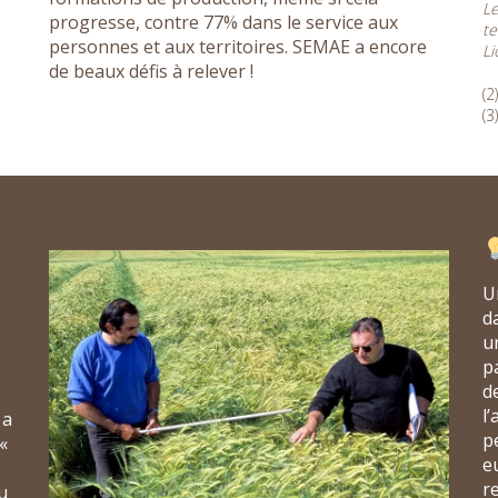
Le
progresse, contre 77% dans le service aux
te
personnes et aux territoires. SEMAE a encore
Li
de beaux défis à relever !
(
(
U
d
u
p
de
l
 a
p
«
eu
r
u