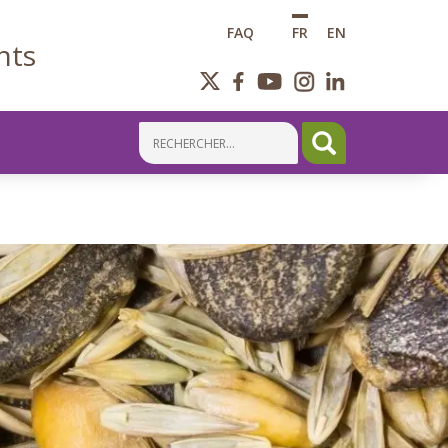
FAQ
FR
EN
nts