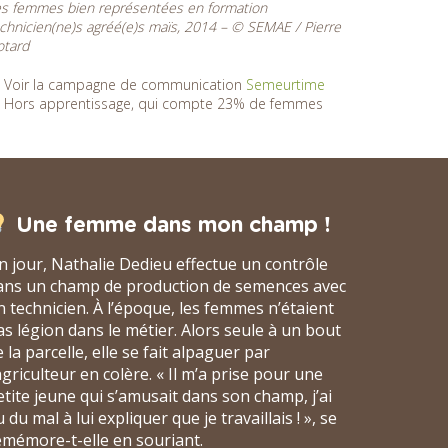
s femmes bien représentées en formation
chnicien(ne)s agréé(e)s maïs, 2014 – © SEMAE / Pierre
otard
2) Voir la campagne de communication
Semeurtime
3) Hors apprentissage, qui compte 23% de femmes
Une femme dans mon champ !
n jour, Nathalie Dedieu effectue un contrôle
ans un champ de production de semences avec
n technicien. À l’époque, les femmes n’étaient
as légion dans le métier. Alors seule à un bout
 la parcelle, elle se fait alpaguer par
’agriculteur en colère. « Il m’a prise pour une
etite jeune qui s’amusait dans son champ, j’ai
 du mal à lui expliquer que je travaillais ! », se
emémore-t-elle en souriant.