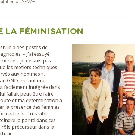
éditation de SEMAE
E LA FÉMINISATION
stule à des postes de
ricoles. « J’ai essuyé
ience – je ne suis pas
 que les métiers techniques
servés aux hommes »,
 au GNIS en tant que
st facilement intégrée dans
ui fallait peut-être faire
coute et ma détermination à
ser la présence des femmes
rme-t-elle. Très vite,
eindre la parité dans ces
n rôle précurseur dans la
halie.