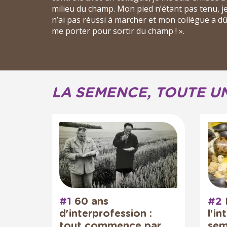
milieu du champ. Mon pied n’étant pas tenu, j
n’ai pas réussi à marcher et mon collègue a d
me porter pour sortir du champ ! ».
LA SEMENCE, TOUTE UNE
#1
60 ans
#2
d'interprofession :
l'i
tout commence par
sem