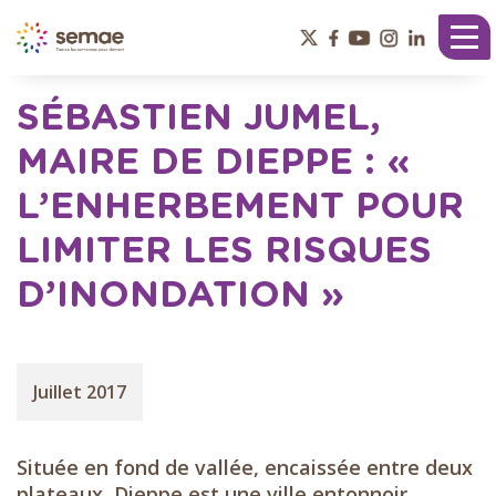
Panneau de gestion des cookies
Tog
nav
SÉBASTIEN JUMEL,
MAIRE DE DIEPPE : «
L’ENHERBEMENT POUR
LIMITER LES RISQUES
D’INONDATION »
Juillet 2017
Située en fond de vallée, encaissée entre deux
plateaux, Dieppe est une ville entonnoir,