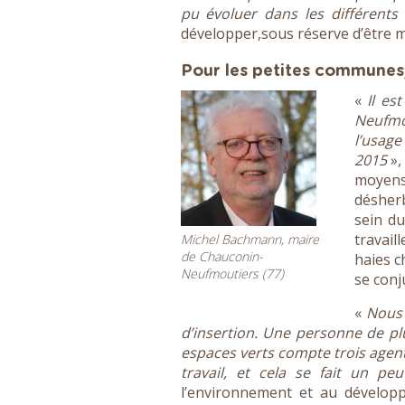
pu évoluer dans les différent
développer,sous réserve d’être m
Pour les petites communes, 
«
Il es
Neufmo
l’usage
2015
»,
moyens
désherb
sein du
travail
Michel Bachmann, maire
de Chauconin-
haies c
Neufmoutiers (77)
se conj
«
Nous 
d’insertion. Une personne de pl
espaces verts compte trois agents
travail, et cela se fait un pe
l’environnement et au développ