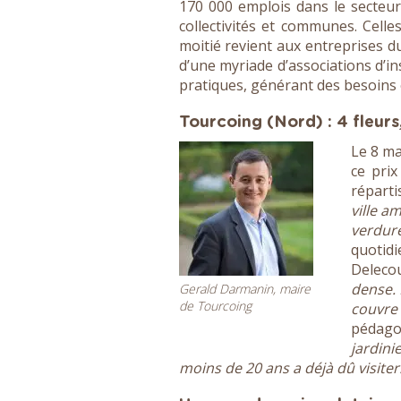
170 000 emplois dans le secteur 
collectivités et communes. Celle
moitié revient aux entreprises 
d’une myriade d’associations d’in
pratiques, générant des besoins 
Tourcoing (Nord) : 4 fleurs
Le 8 ma
ce prix
réparti
ville a
verdure
quotidi
Delecou
dense. 
Gerald Darmanin, maire
de Tourcoing
couvre
pédagog
jardini
moins de 20 ans a déjà dû visiter