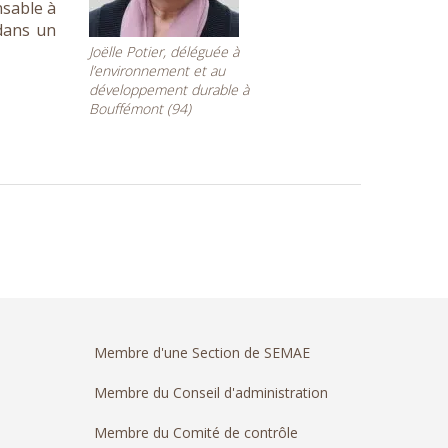
nsable à
 dans un
Joëlle Potier, déléguée à
l’environnement et au
développement durable à
Bouffémont (94)
Membre d'une Section de SEMAE
Membre du Conseil d'administration
Membre du Comité de contrôle