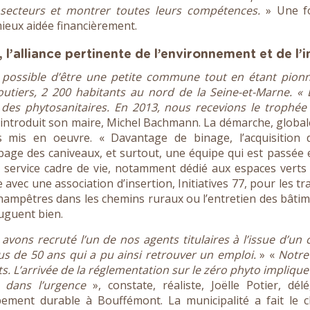
s secteurs et montrer toutes leurs compétences.
» Une f
ieux aidée financièrement.
l’alliance pertinente de l’environnement et de l’i
t possible d’être une petite commune tout en étant pionn
utiers, 2 200 habitants au nord de la Seine-et-Marne. 
 des phytosanitaires. En 2013, nous recevions le trophée
 introduit son maire, Michel Bachmann. La démarche, globale,
 mis en oeuvre. « Davantage de binage, l’acquisition 
age des caniveaux, et surtout, une équipe qui est passée 
 service cadre de vie, notamment dédié aux espaces verts
le avec une association d’insertion, Initiatives 77, pour les t
hampêtres dans les chemins ruraux ou l’entretien des bâti
uguent bien.
avons recruté l’un de nos agents titulaires à l’issue d’un 
us de 50 ans qui a pu ainsi retrouver un emploi.
» «
Notre
. L’arrivée de la réglementation sur le zéro phyto implique
u dans l’urgence
», constate, réaliste, Joëlle Potier, dé
ement durable à Bouffémont. La municipalité a fait le c