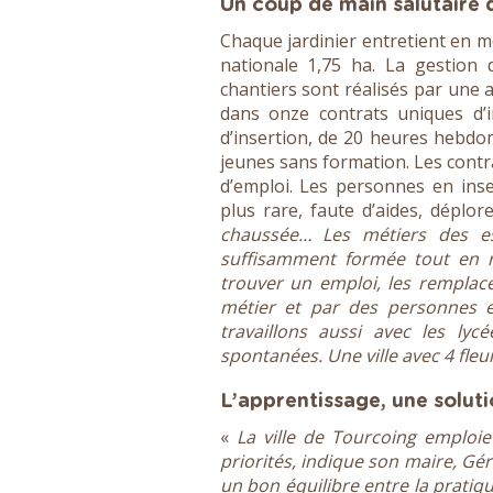
Un coup de main salutaire 
Chaque jardinier entretient en 
nationale 1,75 ha. La gestion 
chantiers sont réalisés par une a
dans onze contrats uniques d’in
d’insertion, de 20 heures hebdo
jeunes sans formation. Les contra
d’emploi. Les personnes en inse
plus rare, faute d’aides, déplo
chaussée… Les métiers des es
suffisamment formée tout en r
trouver un emploi, les remplace
métier et par des personnes e
travaillons aussi avec les ly
spontanées. Une ville avec 4 fleur
L’apprentissage, une solut
«
La ville de Tourcoing emploie
priorités, indique son maire, Gé
un bon équilibre entre la prati