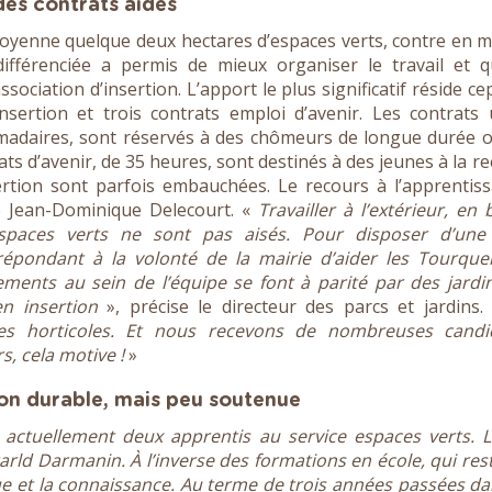
des contrats aidés
moyenne quelque deux hectares d’espaces verts, contre en
différenciée a permis de mieux organiser le travail et q
ssociation d’insertion. L’apport le plus significatif réside c
sertion et trois contrats emploi d’avenir. Les contrats
madaires, sont réservés à des chômeurs de longue durée 
ts d’avenir, de 35 heures, sont destinés à des jeunes à la r
rtion sont parfois embauchées. Le recours à l’apprentis
re Jean-Dominique Delecourt. «
Travailler à l’extérieur, en
paces verts ne sont pas aisés. Pour disposer d’une
épondant à la volonté de la mairie d’aider les Tourque
ments au sein de l’équipe se font à parité par des jardi
n insertion
», précise le directeur des parcs et jardins
cées horticoles. Et nous recevons de nombreuses candi
s, cela motive !
»
ion durable, mais peu soutenue
 actuellement deux apprentis au service espaces verts. L
rarld Darmanin. À l’inverse des formations en école, qui res
que et la connaissance. Au terme de trois années passées d