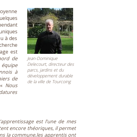
 moyenne
uelques
ependant
 uniques
ou à des
echerche
sage est
 bord de
Jean-Dominique
Delecourt, directeur des
 équipe
parcs, jardins et du
nnois à
développement durable
niers de
de la ville de Tourcoing
. «
Nous
datures
’apprentissage est l’une de mes
tent encore théoriques, il permet
ans la commune,les apprentis ont