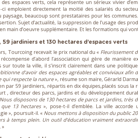
des espaces verts, cela représente un sérieux vivier d’em
s-ci emploient directement la moitié des salariés du secteur
du paysage, beaucoup sont prestataires pour les communes.
sertion. Sujet d’actualité, la suppression de l’usage des pro
en main d’oeuvre supplémentaire. Et les formations qui vont
, 59 jardiniers et 130 hectares d’espaces verts
rs, Tourcoing recevait le prix national du «
Fleurissement des
 récompense d’abord l’association qui gère de manière e
s sur toute la ville, il s’inscrit clairement dans une politiq
mbitionne d’avoir des espaces agréables et conviviaux afin d
 qui respecte la nature
», résume son maire, Gérarld Darma
en par 59 jardiniers, répartis en dix équipes,placés sous l
rt , directeur des parcs, jardins et du développement dura
Nous disposons de 130 hectares de parcs et jardins, très 
 que 13 hectares
», pose-t-il d’emblée. La ville accorde 
ie », poursuit-il. «
Nous mettons à disposition du public 20
ers à temps plein. Un outil d’éducation vraiment extraord
.
»