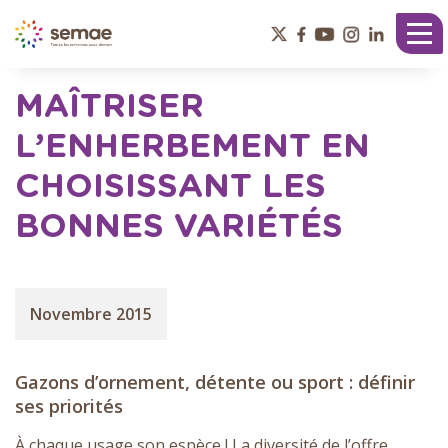
Panneau de gestion des cookies
Tog
nav
MAÎTRISER
L’ENHERBEMENT EN
CHOISISSANT LES
BONNES VARIÉTÉS
Novembre 2015
Gazons d’ornement, détente ou sport : définir
ses priorités
À chaque usage son espèce ! La diversité de l’offre