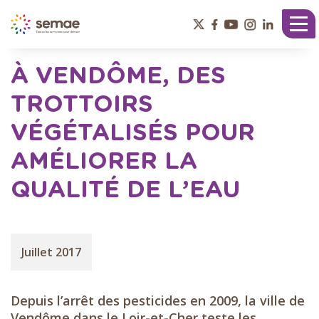
Panneau de gestion des cookies
Tog
nav
À VENDÔME, DES
TROTTOIRS
VÉGÉTALISÉS POUR
AMÉLIORER LA
QUALITÉ DE L’EAU
Juillet 2017
Depuis l’arrêt des pesticides en 2009, la ville de
Vendôme dans le Loir-et-Cher teste les