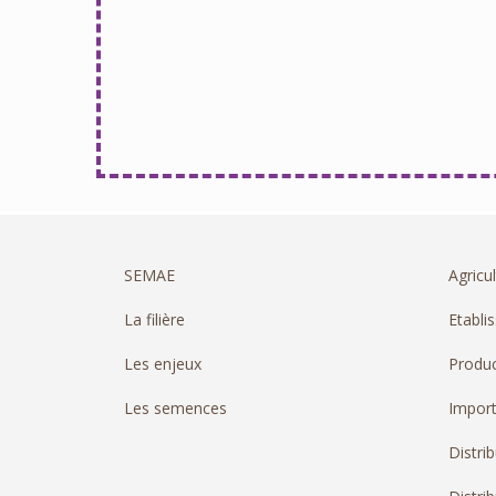
SEMAE
Agricul
La filière
Etabli
Les enjeux
Produc
Les semences
Import
Distri