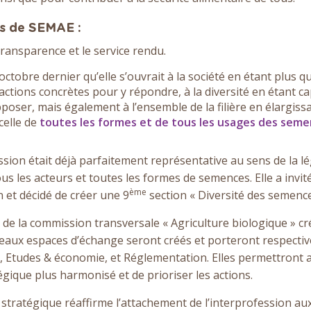
s de SEMAE :
 transparence et le service rendu.
ctobre dernier qu’elle s’ouvrait à la société en étant plus q
actions concrètes pour y répondre, à la diversité en étant ca
poser, mais également à l’ensemble de la filière en élargiss
 celle de
toutes les formes et de tous les usages des seme
fession était déjà parfaitement représentative au sens de la 
us les acteurs et toutes les formes de semences. Elle a invité
ème
 et décidé de créer une 9
section « Diversité des semence
ar de la commission transversale « Agriculture biologique » c
uveaux espaces d’échange seront créés et porteront respecti
 Etudes & économie, et Réglementation. Elles permettront a
tégique plus harmonisé et de prioriser les actions.
 stratégique réaffirme l’attachement de l’interprofession aux