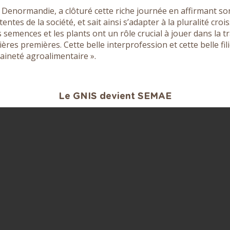
en Denormandie, a clôturé cette riche journée en affirmant s
entes de la société, et sait ainsi s’adapter à la pluralité cro
es semences et les plants ont un rôle crucial à jouer dans la 
ères premières. Cette belle interprofession et cette belle fi
aineté agroalimentaire ».
Le GNIS devient SEMAE