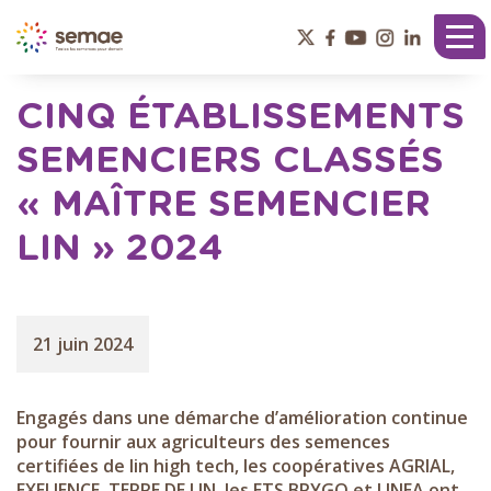
Panneau de gestion des cookies
Tog
nav
CINQ ÉTABLISSEMENTS
SEMENCIERS CLASSÉS
« MAÎTRE SEMENCIER
LIN » 2024
21 juin 2024
Engagés dans une démarche d’amélioration continue
pour fournir aux agriculteurs des semences
certifiées de lin high tech, les coopératives AGRIAL,
EXELIENCE, TERRE DE LIN, les ETS BRYGO et LINEA ont