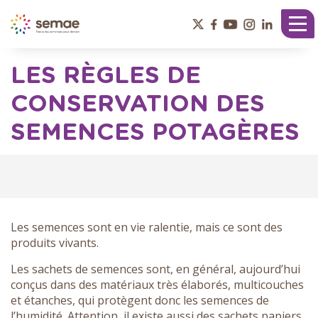
Panneau de gestion des cookies
Tog
nav
LES RÈGLES DE
CONSERVATION DES
SEMENCES POTAGÈRES
Les semences sont en vie ralentie, mais ce sont des
produits vivants.
Les sachets de semences sont, en général, aujourd’hui
conçus dans des matériaux très élaborés, multicouches
et étanches, qui protègent donc les semences de
l’humidité. Attention, il existe aussi des sachets papiers