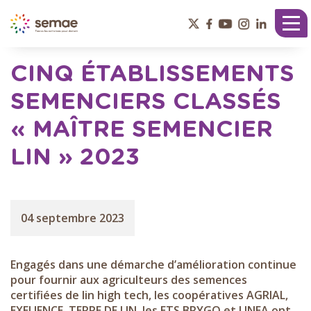
Panneau de gestion des cookies
Tog
nav
CINQ ÉTABLISSEMENTS
SEMENCIERS CLASSÉS
« MAÎTRE SEMENCIER
LIN » 2023
04 septembre 2023
Engagés dans une démarche d’amélioration continue
pour fournir aux agriculteurs des semences
certifiées de lin high tech, les coopératives AGRIAL,
EXELIENCE, TERRE DE LIN, les ETS BRYGO et LINEA ont